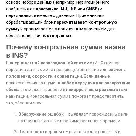
основе набора данных (например, навигационного
сообщения от
приемника IMU, INS или GNSS
) и
передаваемое вместе с данными. Приемник или
обрабатывающий блок
пересчитывает контрольную
сумму
и сравнивает ее с полученным значением для
обеспечения
точности данных
.
Почему контрольная сумма важна
в INS?
В
инерциальной навигационной системе (ИНС)
точная
передача данных имеет решающее значение для
расчета
положения, скорости и ориентации
. Если данные
искажаются из-за
шума, ошибок передачи или аппаратных
сбоев
, это может привести к
некорректным результатам
навигации
. Контрольная сумма помогает предотвратить
это, обеспечивая:
Обнаружение ошибок
– выявляет поврежденные или
потерянные данные в режиме реального времени.
Целостность данных
– подтверждает полноту и