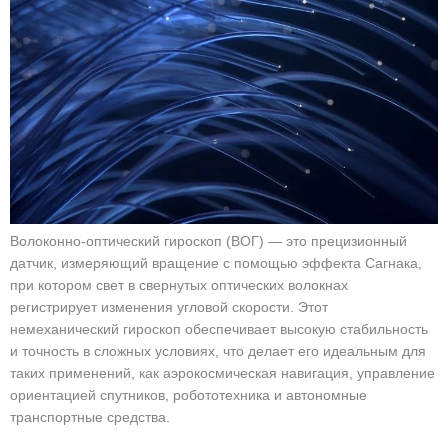
Волоконно-оптический гироскоп (ВОГ) — это прецизионный
датчик, измеряющий вращение с помощью эффекта Сагнака,
при котором свет в свернутых оптических волокнах
регистрирует изменения угловой скорости. Этот
немеханический гироскоп обеспечивает высокую стабильность
и точность в сложных условиях, что делает его идеальным для
таких применений, как аэрокосмическая навигация, управление
ориентацией спутников, робототехника и автономные
транспортные средства.