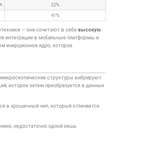
А
22%
41%
техники — они сочетают в себе
высокую
ля интеграции в мобильные платформы и
м инерционное ядро, которое
а микроскопические структуры вибрируют
ий, которое затем преобразуется в данные
ся в крошечный чип, который отличается
нике, недостаточно одной лишь