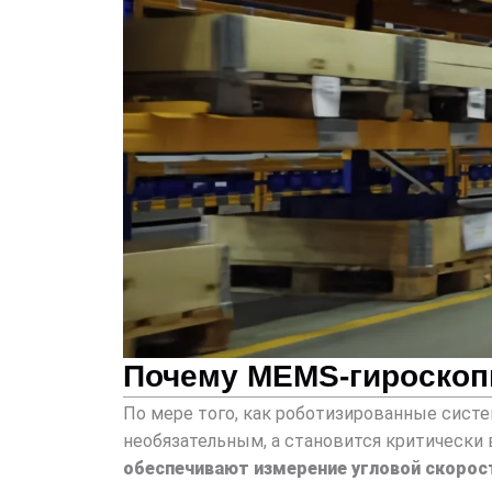
Почему MEMS-гироскопы
По мере того, как роботизированные сист
необязательным, а становится критически
обеспечивают измерение угловой скорос