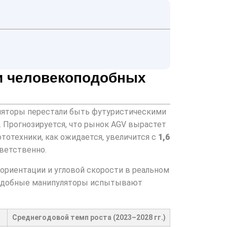
и человекоподобных
ляторы перестали быть футуристическими
. Прогнозируется, что рынок AGV вырастет
ототехники, как ожидается, увеличится с
1,6
ветственно.
ориентации и угловой скорости в реальном
оподобные манипуляторы испытывают
Среднегодовой темп роста (2023–2028 гг.)