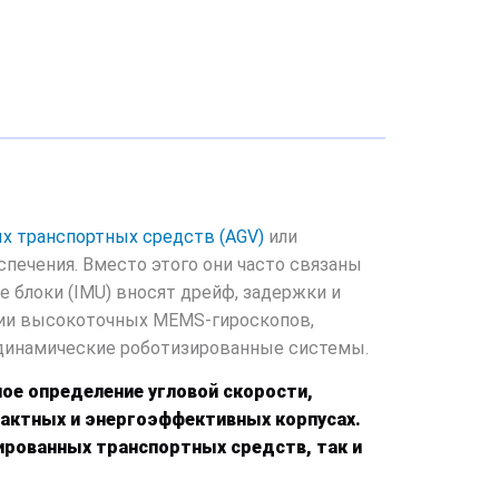
х транспортных средств (AGV)
или
печения. Вместо этого они часто связаны
блоки (IMU) вносят дрейф, задержки и
ании высокоточных MEMS-гироскопов,
 динамические роботизированные системы.
ое определение угловой скорости,
актных и энергоэффективных корпусах.
ированных транспортных средств, так и