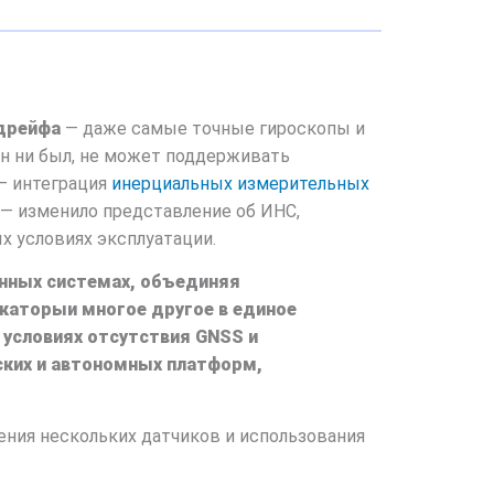
дрейфа
— даже самые точные гироскопы и
н ни был, не может поддерживать
— интеграция
инерциальных измерительных
 — изменило представление об ИНС,
 условиях эксплуатации.
онных системах, объединяя
каторы
и
многое другое в единое
 условиях отсутствия GNSS и
ских и автономных платформ,
ения нескольких датчиков и использования