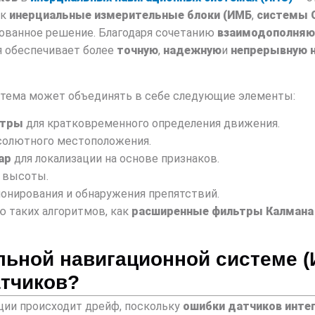
ак
инерциальные измерительные блоки (ИМБ
,
системы 
рованное решение. Благодаря сочетанию
взаимодополняю
ия обеспечивает более
точную
,
надежную
и
непрерывную 
стема может объединять в себе следующие элементы:
етры
для кратковременного определения движения.
солютного местоположения.
дар
для локализации на основе признаков.
и высоты.
ионирования и обнаружения препятствий.
 таких алгоритмов, как
расширенные фильтры Калмана 
ьной навигационной системе (
атчиков?
ции происходит дрейф, поскольку
ошибки датчиков инте