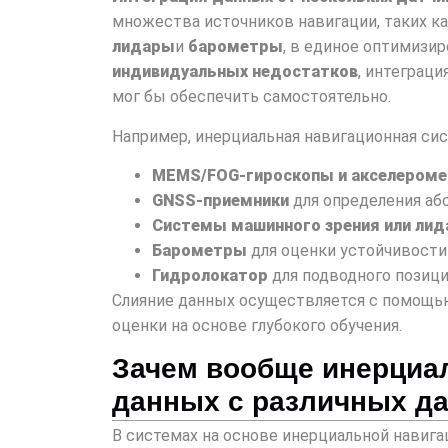
множества источников навигации, таких к
лидары
и
барометры
, в единое оптимизи
индивидуальных недостатков
, интеграц
мог бы обеспечить самостоятельно.
Например, инерциальная навигационная си
MEMS/FOG-гироскопы и акселером
GNSS-приемники
для определения аб
Системы машинного зрения или ли
Барометры
для оценки устойчивост
Гидролокатор
для подводного позиц
Слияние данных осуществляется с помощью
оценки на основе глубокого обучения.
Зачем вообще инерциал
данных с различных д
В системах на основе инерциальной навига