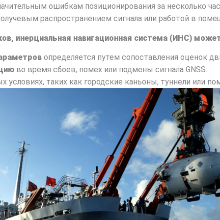
 значительным ошибкам позиционирования за несколько ч
голучевым распространением сигнала или работой в поме
ков, инерциальная навигационная система (ИНС) может
параметров
определяется путем сопоставления оценок дв
ацию
во время сбоев, помех или подмены сигнала GNSS.
х условиях, таких как городские каньоны, туннели или по