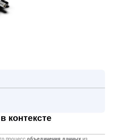
в контексте
то процесс
объединения данных
из