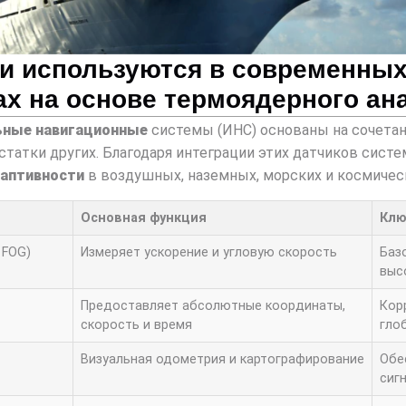
ки используются в современны
х на основе термоядерного ан
ьные навигационные
системы (ИНС) основаны на сочетан
татки других. Благодаря интеграции этих датчиков сист
даптивности
в воздушных, наземных, морских и космичес
Основная функция
Клю
 FOG)
Измеряет ускорение и угловую скорость
Баз
выс
Предоставляет абсолютные координаты,
Кор
скорость и время
гло
Визуальная одометрия и картографирование
Обе
сиг