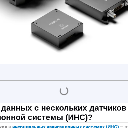
 данных с нескольких датчиков 
ионной системы (ИНС)?
ков
в
инерциальных навигационных системах (ИНС)
— э