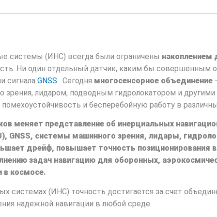
е системы (ИНС) всегда были ограничены
накоплением 
ть. Ни один отдельный датчик, каким бы совершенным о
и сигнала
GNSS
. Сегодня
многосенсорное объединение
 зрения, лидаром, подводным гидролокатором и другими
помехоустойчивость и бесперебойную работу в различных
ков меняет представление об инерциальных навигаци
), GNSS, системы машинного зрения, лидары,
гидроло
ньшает дрейф, повышает точность позиционирования в
лнению задач навигацию для оборонных, аэрокосмиче
и в космосе.
х системах (ИНС) точность достигается за счет объедин
ения надежной навигации в любой среде.