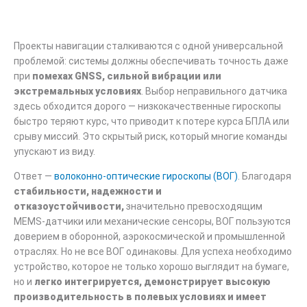
Проекты навигации сталкиваются с одной универсальной
проблемой: системы должны обеспечивать точность даже
при
помехах GNSS, сильной вибрации или
экстремальных условиях
. Выбор неправильного датчика
здесь обходится дорого — низкокачественные гироскопы
быстро теряют курс, что приводит к потере курса БПЛА или
срыву миссий. Это скрытый риск, который многие команды
упускают из виду.
Ответ —
волоконно-оптические гироскопы (ВОГ)
. Благодаря
стабильности, надежности и
отказоустойчивости,
значительно превосходящим
MEMS-датчики или механические сенсоры, ВОГ пользуются
доверием в оборонной, аэрокосмической и промышленной
отраслях. Но не все ВОГ одинаковы. Для успеха необходимо
устройство, которое не только хорошо выглядит на бумаге,
но и
легко интегрируется, демонстрирует высокую
производительность в полевых условиях и имеет