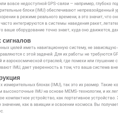
ли вовсе недоступной GPS-связи — например, глубоко под
рительные блоки (IMU) обеспечивают непревзойденный у
корении в режиме реального времени, а это значит, что о
 часто интегрируются в системы наведения ракет, летат
то ваше оборудование точно знает, куда оно движется, д
х сигналов
енных целей иметь навигационную систему, не зависящую
равляются с этой задачей. Для их работы не требуются 
й и аэрокосмической отраслей, где помехи или глушение с
ают IMU, дает уверенность в том, что ваша система внез
трукция
 измерительных блоках (IMU), так это их размер. Такие ко
ом высокоточные IMU на основе MEMS-технологии, и их ле
кое компактное устройство, как портативное устройство. 
значение, как в авиации и освоении космоса. Вы получа
с.