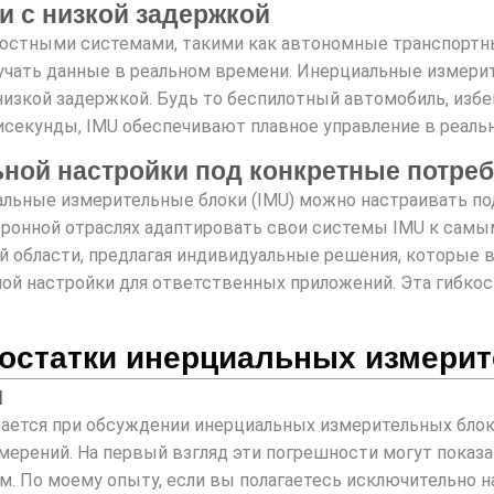
и с низкой задержкой
ростными системами, такими как автономные транспортн
лучать данные в реальном времени. Инерциальные измери
низкой задержкой. Будь то беспилотный автомобиль, избе
секунды, IMU обеспечивают плавное управление в реальн
ной настройки под конкретные потре
иальные измерительные блоки (IMU) можно настраивать п
оронной отраслях адаптировать свои системы IMU к сам
й области, предлагая индивидуальные решения, которые 
ой настройки для ответственных приложений. Эта гибко
остатки инерциальных измерит
и
чается при обсуждении инерциальных измерительных блоко
ерений. На первый взгляд эти погрешности могут показа
. По моему опыту, если вы полагаетесь исключительно н