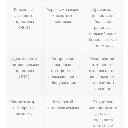
Кольцевые
Аэрокосмические
Сравнимая
лазерные
и ракетные
точность, но
гироскопы
системы
большие
(RLG)
размеры,
больший вес и
более высокая
стоимость
Динамически
Устаревшие
Механические
настраиваемые
военные
компоненты
гироскопы
платформы,
изнашиваются
(ДТГ)
промышленное
со временем,
оборудование
что снижает
точность
Магнитометры
Недорогой
Отсутствие
/ Цифровые
заголовок ссылки
инерциального
компасы
датчика,
подвержен
магнитным