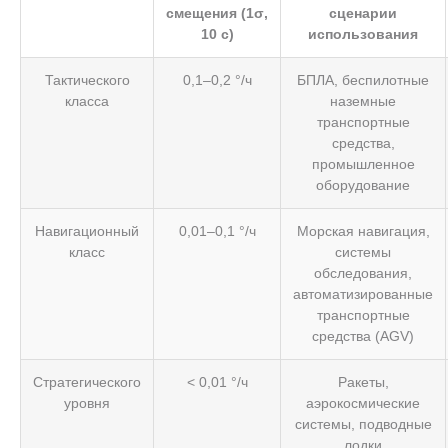
смещения (1σ,
сценарии
10 с)
использования
Тактического
0,1–0,2 °/ч
БПЛА, беспилотные
класса
наземные
транспортные
средства,
промышленное
оборудование
Навигационный
0,01–0,1 °/ч
Морская навигация,
класс
системы
обследования,
автоматизированные
транспортные
средства (AGV)
Стратегического
< 0,01 °/ч
Ракеты,
уровня
аэрокосмические
системы, подводные
лодки