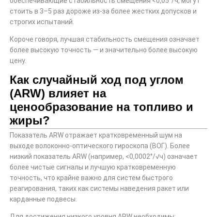
обеспечивающие стабильность смещения <0,05°/ч, могут
стоить в 3–5 раз дороже из-за более жестких допусков и
строгих испытаний.
Короче говоря, лучшая стабильность смещения означает
более высокую точность — и значительно более высокую
цену.
Как случайный ход под углом
(ARW) влияет на
ценообразование на топливо и
жиры?
Показатель ARW отражает кратковременный шум на
выходе волоконно-оптического гироскопа (ВОГ). Более
низкий показатель ARW (например, <0,0002°/√ч) означает
более чистые сигналы и лучшую кратковременную
точность, что крайне важно для систем быстрого
реагирования, таких как системы наведения ракет или
карданные подвесы.
Для достижения низкого уровня ARW необходимы: