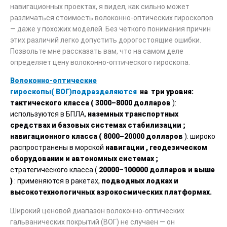
навигационных проектах, я видел, как сильно может
различаться стоимость волоконно-оптических гироскопов
— даже у похожих моделей. Без четкого понимания причин
этих различий легко допустить дорогостоящие ошибки.
Позвольте мне рассказать вам, что на самом деле
определяет цену волоконно-оптического гироскопа.
Волоконно-оптические
гироскопы
(
ВОГ
)
подразделяются
на
три уровня:
тактического класса (
3000–8000
долларов
):
используются в БПЛА,
наземных
транспортных
средствах и базовых системах стабилизации
;
навигационного класса (
8000–20000
долларов
): широко
распространены в морской
навигации
, геодезическом
оборудовании и автономных системах
;
стратегического класса (
20000–100000
долларов
и
выше
)
: применяются в ракетах,
подводных
лодках и
высокотехнологичных аэрокосмических платформах.
Широкий ценовой диапазон волоконно-оптических
гальванических покрытий (ВОГ) не случаен — он