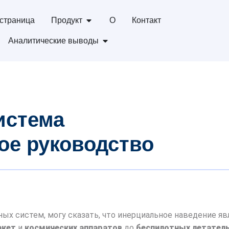
страница
Продукт
О
Контакт
Аналитические выводы
истема
ое руководство
ых систем, могу сказать, что инерциальное наведение яв
акет
и
космических аппаратов
до
беспилотных летатель