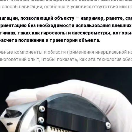
способ навигации, особенно в условиях отсутствия или н
вигации, позволяющий объекту — например, ракете, са
риентацию без необходимости использования внешних 
тчиках
,
таких как
гироскопы
и
акселерометры
, которы
расчета положения и траектории объекта.
вные компоненты и области применения инерциальной на
многолетний опыт, чтобы показать, как эта технология о