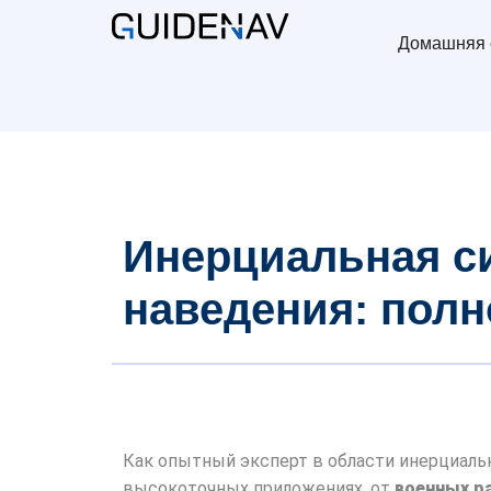
Домашняя 
Инерциальная с
наведения: полн
Как опытный эксперт в области инерциальн
высокоточных приложениях, от
военных р