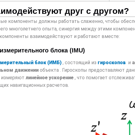
аимодействуют друг с другом?
вые компоненты должны работать слаженно, чтобы обесп
 моего многолетнего опыта, синергия между этими компон
и компоненты взаимодействуют и работают вместе:
 измерительного блока (IMU)
змерительный блок (ИМБ)
, состоящий из
гироскопов
и
а
льном движении
объекта . Гироскопы предоставляют да
ры измеряют
линейное ускорение
, что помогает отслежива
щих навигационных расчетов.