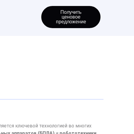
Получить
ценовое
предложение
ляется ключевой технологией во многих
ных аппаратов (БПЛА)
и
робототехники
.