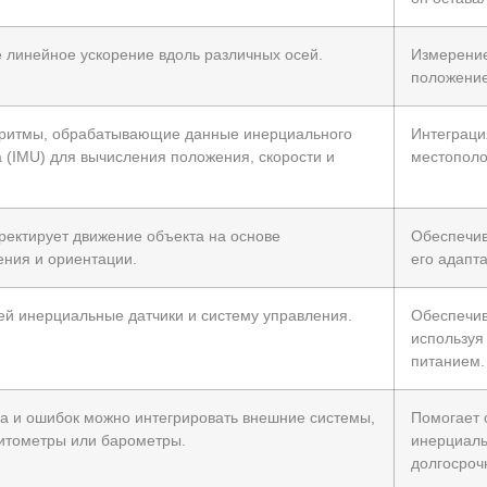
 линейное ускорение вдоль различных осей.
Измерение
положение
оритмы, обрабатывающие данные инерциального
Интеграци
 (IMU) для вычисления положения, скорости и
местополо
ректирует движение объекта на основе
Обеспечив
ения и ориентации.
его адапт
ей инерциальные датчики и систему управления.
Обеспечив
используя
питанием.
а и ошибок можно интегрировать внешние системы,
Помогает 
нитометры или барометры.
инерциаль
долгосроч