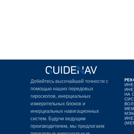
РЕК
Добейтесь высочайшей точности с
ИНЕ
помощью наших передовых
ИНЕ
НА 
гироскопов, инерциальных
СИС
измерительных блоков и
ВОЛ
MEM
инерциальных навигационных
МЭМ
ИНЕ
систем. Будучи ведущим
(ME
производителем, мы предлагаем
передовые инерциальные