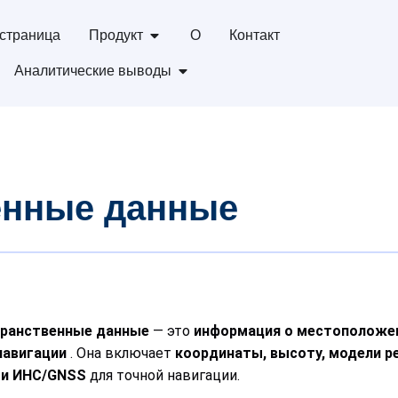
страница
Продукт
О
Контакт
Аналитические выводы
енные данные
транственные данные
— это
информация о местоположе
навигации
. Она включает
координаты, высоту, модели р
и ИНС/GNSS
для точной навигации.