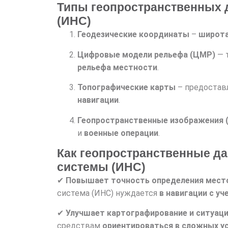
Типы геопространственных 
(ИНС)
Геодезические координаты
–
широта
Цифровые модели рельефа (ЦМР)
— 
рельефа местности
.
Топографические карты
– предостав
навигации
.
Геопространственные изображения (
и
военные операции
.
Как геопространственные д
системы (ИНС)
✔
Повышает точность определения мес
система (ИНС) нуждается
в навигации с у
✔
Улучшает картографирование и ситуац
средствам
ориентироваться в сложных у