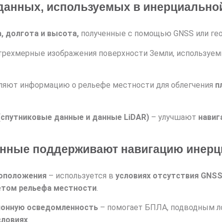
данных, используемых в инерциально
, долгота и высота,
полученные с помощью GNSS или гео
трехмерные изображения поверхности Земли, используе
ляют информацию о рельефе местности для облегчения
п
спутниковые данные и данные LiDAR)
– улучшают
навиг
анные поддерживают навигацию инерц
тоположения
– используется в
условиях отсутствия GNS
четом рельефа местности
.
ионную осведомленность
– помогает БПЛА, подводным л
словиях
.