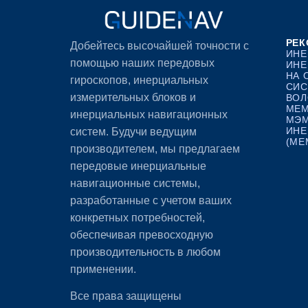
РЕК
Добейтесь высочайшей точности с
ИНЕ
помощью наших передовых
ИНЕ
НА 
гироскопов, инерциальных
СИС
измерительных блоков и
ВОЛ
MEM
инерциальных навигационных
МЭМ
ИНЕ
систем. Будучи ведущим
(ME
производителем, мы предлагаем
передовые инерциальные
навигационные системы,
разработанные с учетом ваших
конкретных потребностей,
обеспечивая превосходную
производительность в любом
применении.
Все права защищены