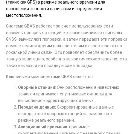
(таких как GPS) в режиме реального времени для
повышения точности навигации и определения
местоположения.
Система GBAS работает за счет использования сети
наземных опорных станций, которые принимают сигналы
GNSS, вычисляют поправки, а затем передают эти поправки
самолетам или другим пользователям в окрестностях по
локальной линии связи. Это позволяет обеспечить более
точную навигацию, особенно на критических этапах полета,
таких как заход на посадку и сама посадка.
Ключевыми компонентами GBAS являются:
Опорные станции
: Они расположены в известных
точках и принимают спутниковые сигналы для
вычисления корректирующих данных.
Передача данных
: Скорректированные данные
передаются с опорных станций на самолеты в
режиме реального времени.
Авиационный приемник
: принимает
скорректированные сигналы от наземной станции