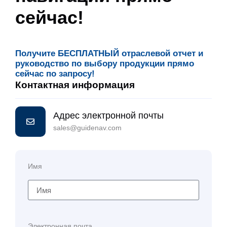
сейчас!
Получите БЕСПЛАТНЫЙ отраслевой отчет и
руководство по выбору продукции прямо
сейчас по запросу!
Контактная информация
Адрес электронной почты
sales@guidenav.com
Имя
Электронная почта