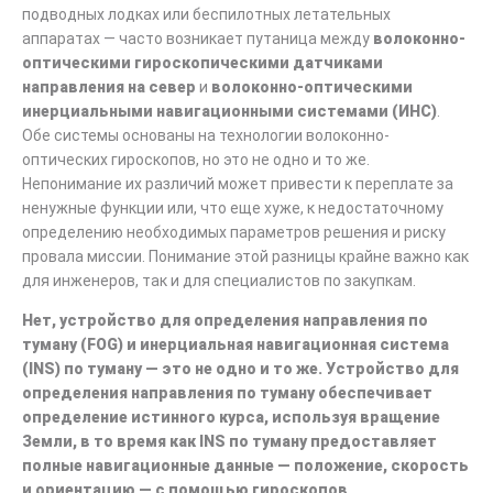
подводных лодках или беспилотных летательных
аппаратах — часто возникает путаница между
волоконно-
оптическими гироскопическими датчиками
направления на север
и
волоконно-оптическими
инерциальными навигационными системами (ИНС)
.
Обе системы основаны на технологии волоконно-
оптических гироскопов, но это не одно и то же.
Непонимание их различий может привести к переплате за
ненужные функции или, что еще хуже, к недостаточному
определению необходимых параметров решения и риску
провала миссии. Понимание этой разницы крайне важно как
для инженеров, так и для специалистов по закупкам.
Нет, устройство для определения направления по
туману (FOG) и инерциальная навигационная система
(INS) по туману — это не одно и то же. Устройство для
определения направления по туману обеспечивает
определение истинного курса, используя вращение
Земли, в то время как INS по туману предоставляет
полные навигационные данные — положение, скорость
и ориентацию — с помощью гироскопов,