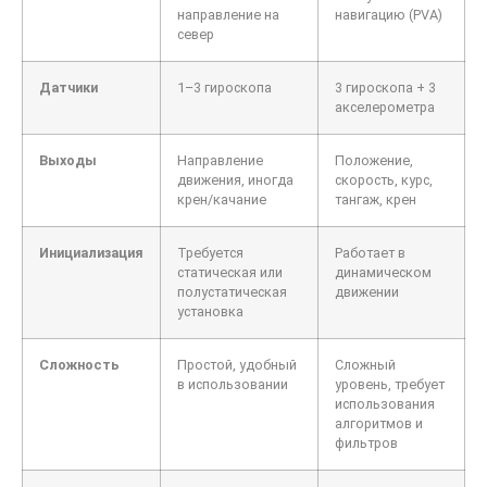
направление на
навигацию (PVA)
север
Датчики
1–3 гироскопа
3 гироскопа + 3
акселерометра
Выходы
Направление
Положение,
движения, иногда
скорость, курс,
крен/качание
тангаж, крен
Инициализация
Требуется
Работает в
статическая или
динамическом
полустатическая
движении
установка
Сложность
Простой, удобный
Сложный
в использовании
уровень, требует
использования
алгоритмов и
фильтров