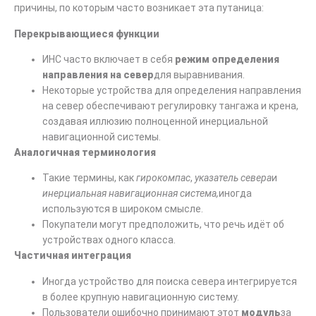
причины, по которым часто возникает эта путаница:
Перекрывающиеся функции
ИНС часто включает в себя
режим определения
направления на север
для выравнивания.
Некоторые устройства для определения направления
на север обеспечивают регулировку тангажа и крена,
создавая иллюзию полноценной инерциальной
навигационной системы.
Аналогичная терминология
Такие термины, как
гирокомпас
,
указатель севера
и
инерциальная навигационная система,
иногда
используются в широком смысле.
Покупатели могут предположить, что речь идёт об
устройствах одного класса.
Частичная интеграция
Иногда устройство для поиска севера интегрируется
в более крупную навигационную систему.
Пользователи ошибочно принимают этот
модуль
за