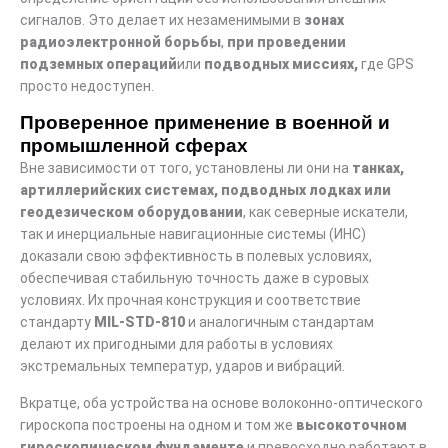
сигналов. Это делает их незаменимыми в
зонах
радиоэлектронной борьбы
,
при проведении
подземных операций
или
подводных миссиях,
где GPS
просто недоступен.
Проверенное применение в военной и
промышленной сферах
Вне зависимости от того, установлены ли они на
танках,
артиллерийских системах, подводных лодках или
геодезическом оборудовании
, как северные искатели,
так и инерциальные навигационные системы (ИНС)
доказали свою эффективность в полевых условиях,
обеспечивая стабильную точность даже в суровых
условиях. Их прочная конструкция и соответствие
стандарту
MIL-STD-810
и аналогичным стандартам
делают их пригодными для работы в условиях
экстремальных температур, ударов и вибраций.
Вкратце, оба устройства на основе волоконно-оптического
гироскопа построены на одном и том же
высокоточном
гироскопическом фундаменте
и превосходно работают в