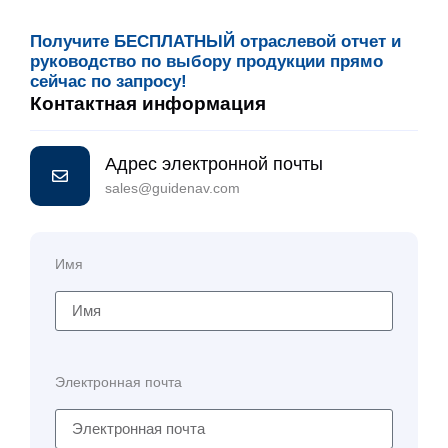
Получите БЕСПЛАТНЫЙ отраслевой отчет и
руководство по выбору продукции прямо
сейчас по запросу!
Контактная информация
Адрес электронной почты
sales@guidenav.com
Имя
Электронная почта