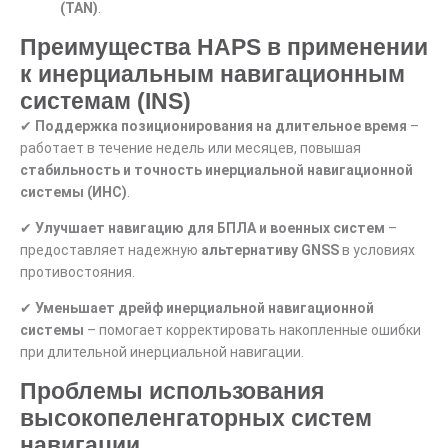
(TAN)
.
Преимущества HAPS в применении
к инерциальным навигационным
системам (INS)
✔
Поддержка позиционирования на длительное время
–
работает в течение недель или месяцев, повышая
стабильность и точность инерциальной навигационной
системы (ИНС)
.
✔
Улучшает навигацию для БПЛА и военных систем
–
предоставляет надежную
альтернативу GNSS
в условиях
противостояния.
✔
Уменьшает дрейф инерциальной навигационной
системы
– помогает корректировать накопленные ошибки
при длительной инерциальной навигации.
Проблемы использования
высокопеленгаторных систем
навигации