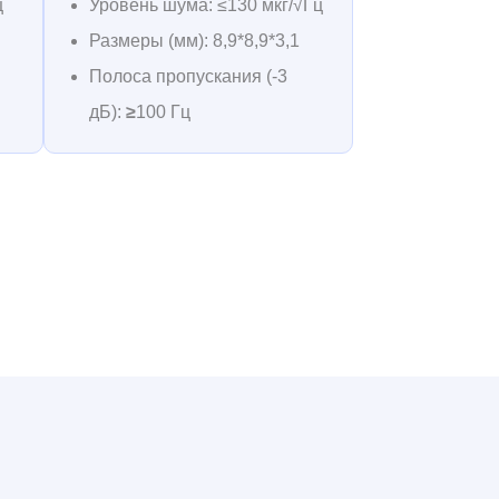
ц
Уровень шума: ≤130 мкг/√Гц
Размеры (мм): 8,9*8,9*3,1
Полоса пропускания (-3
дБ):
≥
100 Гц