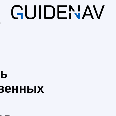
т
ль
венных