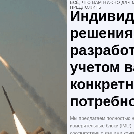
ВСЁ, ЧТО ВАМ НУЖНО ДЛЯ
ПРЕДЛОЖИТЬ
Индивид
решения
разрабо
учетом 
конкрет
потребно
Мы предлагаем полностью
измерительные блоки (IMU),
соответствии с вашими конк