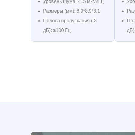
Уровень шума: ≤15 мкг/√Гц
Уро
Размеры (мм): 8,9*8,9*3,1
Раз
Полоса пропускания (-3
Пол
дБ):
≥
100 Гц
дБ)