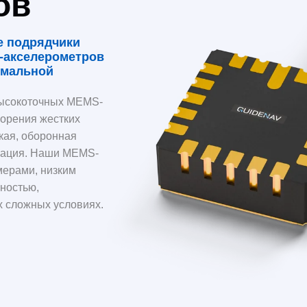
ов
е подрядчики
-акселерометров
имальной
высокоточных MEMS-
ворения жестких
кая, оборонная
зация. Наши MEMS-
мерами, низким
ностью,
х сложных условиях.