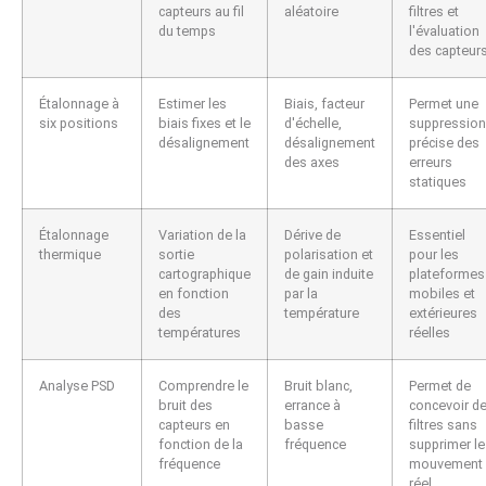
capteurs au fil
aléatoire
filtres et
du temps
l'évaluation
des capteur
Étalonnage à
Estimer les
Biais, facteur
Permet une
six positions
biais fixes et le
d'échelle,
suppression
désalignement
désalignement
précise des
des axes
erreurs
statiques
Étalonnage
Variation de la
Dérive de
Essentiel
thermique
sortie
polarisation et
pour les
cartographique
de gain induite
plateformes
en fonction
par la
mobiles et
des
température
extérieures
températures
réelles
Analyse PSD
Comprendre le
Bruit blanc,
Permet de
bruit des
errance à
concevoir d
capteurs en
basse
filtres sans
fonction de la
fréquence
supprimer le
fréquence
mouvement
réel