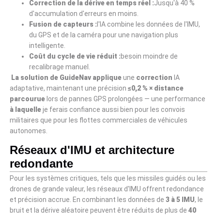
Correction de la dérive en temps réel :
Jusqu'à 40 %
d'accumulation d'erreurs en moins.
Fusion de capteurs :
l'IA combine les données de l'IMU,
du GPS et de la caméra pour une navigation plus
intelligente.
Coût du cycle de vie réduit :
besoin moindre de
recalibrage manuel.
La
solution
de GuideNav
applique
une
correction
IA
adaptative, maintenant une précision
≤0,2 % × distance
parcourue
lors de pannes GPS prolongées — une performance
à
laquelle
je ferais confiance aussi bien pour les convois
militaires que pour les flottes commerciales de véhicules
autonomes.
Réseaux d'IMU et architecture
redondante
Pour les systèmes critiques, tels que les missiles guidés ou les
drones de grande valeur, les réseaux d'IMU offrent redondance
et précision accrue. En combinant les données de
3 à 5 IMU
, le
bruit et la dérive aléatoire peuvent être réduits de plus de
40