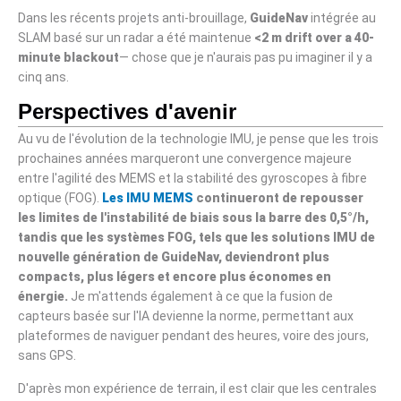
Dans les récents projets anti-brouillage,
Guide
Nav
intégrée au
SLAM basé sur un radar a été maintenue
<2 m drift over a 40-
minute blackout
— chose que je n'aurais pas pu imaginer il y a
cinq ans.
Perspectives d'avenir
Au vu de l'évolution de la technologie IMU, je pense que les trois
prochaines années marqueront une convergence majeure
entre l'agilité des MEMS et la stabilité des gyroscopes à fibre
optique (FOG).
Les IMU MEMS
continueront de repousser
les limites de l'instabilité de biais sous la barre des 0,5°/h,
tandis que les systèmes FOG, tels que les solutions IMU de
nouvelle génération de GuideNav, deviendront plus
compacts, plus légers et encore plus économes en
énergie.
Je m'attends également à ce que la fusion de
capteurs basée sur l'IA devienne la norme, permettant aux
plateformes de naviguer pendant des heures, voire des jours,
sans GPS.
D'après mon expérience de terrain, il est clair que les centrales