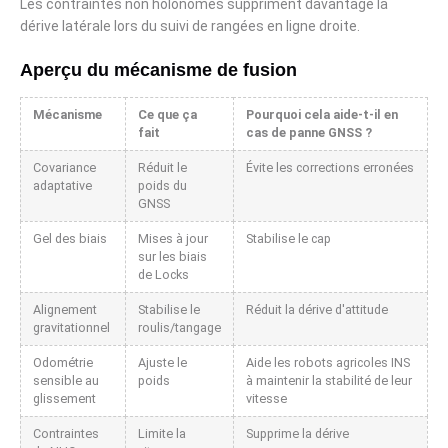
Les contraintes non holonomes suppriment davantage la
dérive latérale lors du suivi de rangées en ligne droite.
Aperçu du mécanisme de fusion
Mécanisme
Ce que ça
Pourquoi cela aide-t-il en
fait
cas de panne GNSS ?
Covariance
Réduit le
Évite les corrections erronées
adaptative
poids du
GNSS
Gel des biais
Mises à jour
Stabilise le cap
sur les biais
de Locks
Alignement
Stabilise le
Réduit la dérive d'attitude
gravitationnel
roulis/tangage
Odométrie
Ajuste le
Aide les robots agricoles INS
sensible au
poids
à maintenir la stabilité de leur
glissement
vitesse
Contraintes
Limite la
Supprime la dérive