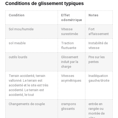
Conditions de glissement typiques
Condition
Effet
Notes
odométrique
Sol mou/humide
Vitesse
Fort
surestimée
affaissement
sol meuble
Traction
Instabilité de
fluctuante
vitesse
outils lourds
Glissement
Pire sur les
induit par la
pentes
charge
Terrain accidenté, terrain
Vitesses
Inadéquation
vallonné. Le terrain est
asymétriques
gauche/droite
accidenté et le site est très
accidenté. Le terrain est
accidenté, le tout
Changements de couple
crampons
entrée en
glissants
rangée ou
montée de