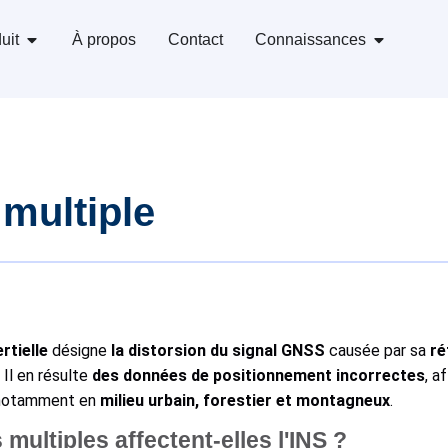
uit
À propos
Contact
Connaissances
multiple
rtielle
désigne
la distorsion du signal GNSS
causée par sa
ré
 Il en résulte
des données de positionnement incorrectes
, a
 notamment en
milieu urbain, forestier et montagneux
.
multiples affectent-elles l'INS ?