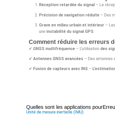
Réception retardée du signal
– Le réce
Précision de navigation réduite
– Des mi
Grave en milieu urbain et intérieur
– Les
une
instabilité du signal GPS
.
Comment réduire les erreurs de
✔
GNSS multifréquence
– L’utilisation
des sig
✔
Antennes GNSS avancées
– Des antennes d
✔
Fusion de capteurs avec INS
–
L’estimation
Quelles sont les applications pour
Erreu
Unité de mesure inertielle (IMU)