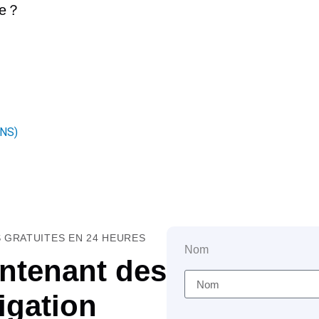
e
？
INS)
 GRATUITES EN 24 HEURES
Nom
ntenant des
igation