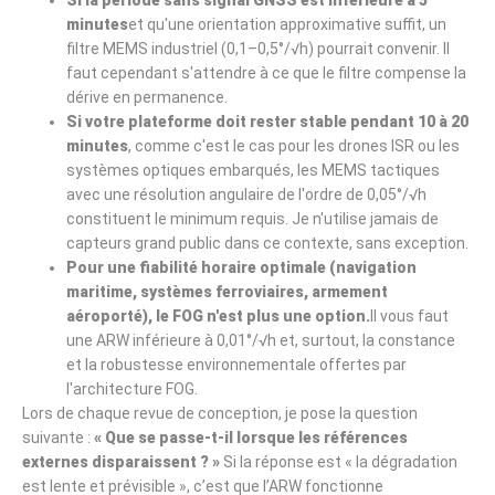
Si la période sans signal GNSS est inférieure à 5
minutes
et qu'une orientation approximative suffit, un
filtre MEMS industriel (0,1–0,5°/√h) pourrait convenir. Il
faut cependant s'attendre à ce que le filtre compense la
dérive en permanence.
Si votre plateforme doit rester stable pendant 10 à 20
minutes
, comme c'est le cas pour les drones ISR ou les
systèmes optiques embarqués, les MEMS tactiques
avec une résolution angulaire de l'ordre de 0,05°/√h
constituent le minimum requis. Je n'utilise jamais de
capteurs grand public dans ce contexte, sans exception.
Pour une fiabilité horaire optimale (navigation
maritime, systèmes ferroviaires, armement
aéroporté), le FOG n'est plus une option.
Il vous faut
une ARW inférieure à 0,01°/√h et, surtout, la constance
et la robustesse environnementale offertes par
l'architecture FOG.
Lors de chaque revue de conception, je pose la question
suivante :
« Que se passe-t-il lorsque les références
externes disparaissent ? »
Si la réponse est « la dégradation
est lente et prévisible », c’est que l’ARW fonctionne