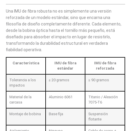
Una IMU de fibra robusta no es simplemente una versión
reforzada de un modelo estándar, sino que encarna una
filosofía de diseño completamente diferente. Cada elemento,
desde la bobina óptica hasta el tornillo más pequeño, está
diseñado para absorber el impacto en lugar de resistirlo,
transformando la durabilidad estructural en verdadera
fiabilidad operativa.
Característica
IMU de fibra
IMU de fibra
estándar
reforzada
Tolerancia a los
≤ 20 gramos
≥ 90 gramos
impactos
Material de la
Aluminio 6061
Titanio / Aleación
carcasa
7075-T6
Montaje de bobina
Base fija
Suspensión
flotante
Aislamiento
Ninguno
Cable de acero +