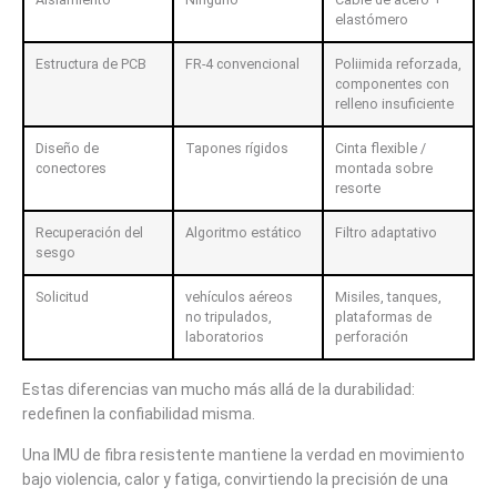
elastómero
Estructura de PCB
FR-4 convencional
Poliimida reforzada,
componentes con
relleno insuficiente
Diseño de
Tapones rígidos
Cinta flexible /
conectores
montada sobre
resorte
Recuperación del
Algoritmo estático
Filtro adaptativo
sesgo
Solicitud
vehículos aéreos
Misiles, tanques,
no tripulados,
plataformas de
laboratorios
perforación
Estas diferencias van mucho más allá de la durabilidad:
redefinen la confiabilidad misma.
Una IMU de fibra resistente mantiene la verdad en movimiento
bajo violencia, calor y fatiga, convirtiendo la precisión de una