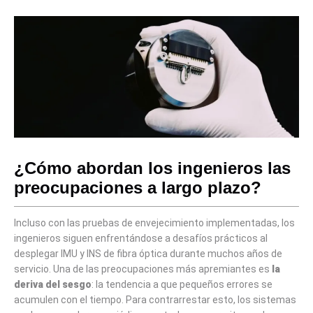
¿Cómo abordan los ingenieros las
preocupaciones a largo plazo?
Incluso con las pruebas de envejecimiento implementadas, los
ingenieros siguen enfrentándose a desafíos prácticos al
desplegar IMU y INS de fibra óptica durante muchos años de
servicio. Una de las preocupaciones más apremiantes es
la
deriva del sesgo
: la tendencia a que pequeños errores se
acumulen con el tiempo. Para contrarrestar esto, los sistemas