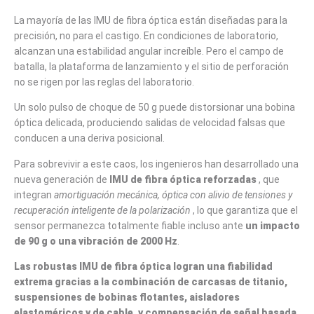
La mayoría de las IMU de fibra óptica están diseñadas para la
precisión, no para el castigo. En condiciones de laboratorio,
alcanzan una estabilidad angular increíble. Pero el campo de
batalla, la plataforma de lanzamiento y el sitio de perforación
no se rigen por las reglas del laboratorio.
Un solo pulso de choque de 50 g puede distorsionar una bobina
óptica delicada, produciendo salidas de velocidad falsas que
conducen a una deriva posicional.
Para sobrevivir a este caos, los ingenieros han desarrollado una
nueva generación de
IMU de fibra óptica reforzadas
, que
integran
amortiguación mecánica, óptica con alivio de tensiones y
recuperación inteligente de la polarización
, lo que garantiza que el
sensor permanezca totalmente fiable incluso ante
un impacto
de 90 g o una vibración de 2000 Hz
.
Las robustas IMU de fibra óptica logran una fiabilidad
extrema gracias a la combinación de carcasas de titanio,
suspensiones de bobinas flotantes, aisladores
elastoméricos y de cable, y compensación de señal basada