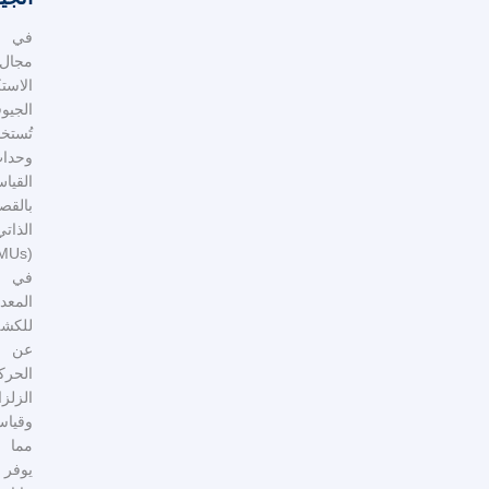
في
مجال
الاستكشاف
الجيوفيزيائي،
تُستخدم
وحدات
القياس
بالقصور
الذاتي
(IMUs)
في
المعدات
للكشف
عن
الحركات
الزلزالية
وقياسها،
مما
يوفر