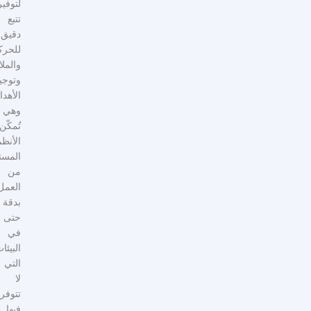
لتوفير
تتبع
دقيق
للحركة
والملاحة
وتوجيه
الأهداف.
وهي
تُمكّن
الأنظمة
المستقلة
من
العمل
بدقة
حتى
في
البيئات
التي
لا
تتوفر
فيها