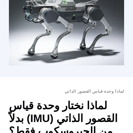
قصور الذاتي
ا نختار وحدة قياس
القصور الذاتي (IMU) بدلاً
جيروسكوب فقط؟