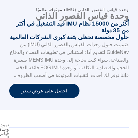
موثوقة عالميًا
القصور الذاتي
أكثر من 15000 نظام IMU قيد التشغيل في أكثر
ى بثقة كبرى الشركات العالمية
صُممت حلول وحدات القياس بالقصور الذاتي (IMU) من
لتقديم أداء استثنائي في تطبيقات الفضاء والدفاع
والصناعة. سواء كنت بحاجة إلى وحدة MEMS IMU صغيرة
الحجم واقتصادية التكلفة، أو وحدة FOG IMU فائقة الدقة،
ث التقنيات الموثوقة في أصعب الظروف.
احصل على عرض سعر
نموذج
وحدة
قياس
القصور