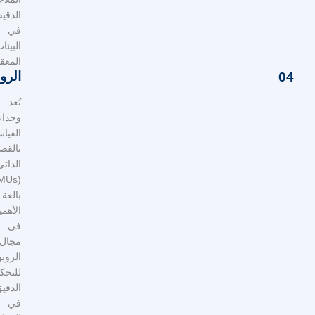
الدقيقة
في
البيئات
المعقدة.
الروبوتات
تُعد
وحدات
القياس
بالقصور
الذاتي
(IMUs)
بالغة
الأهمية
في
مجال
الروبوتات
للتحكم
الدقيق
في