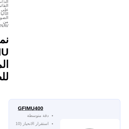
الذاتي
القائمة
على
الألياف
الضوئية
من
GUIDENAV
نماذج
IMU
المميزة
للضباب
GFIMU400
دقة متوسطة
استقرار الانحياز (10