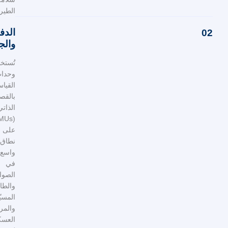
الطيران.
الدفاع
والجيش
تُستخدم
وحدات
القياس
بالقصور
الذاتي
(IMUs)
على
نطاق
واسع
في
الصواريخ
والطائرات
المسيّرة
والمركبات
العسكرية