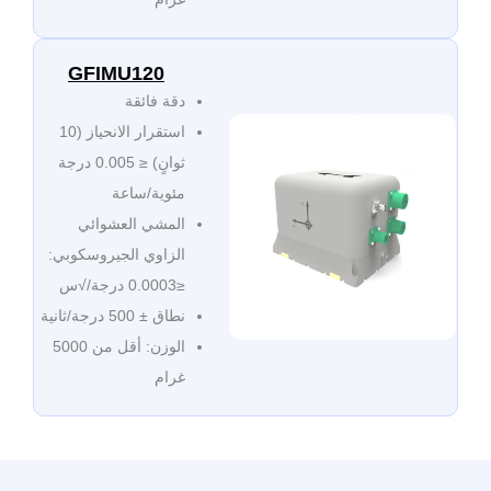
GFIMU120
دقة فائقة
استقرار الانحياز (10
ثوانٍ) ≤ 0.005 درجة
مئوية/ساعة
المشي العشوائي
الزاوي الجيروسكوبي:
≤0.0003 درجة/√س
نطاق ± 500 درجة/ثانية
الوزن: أقل من 5000
غرام