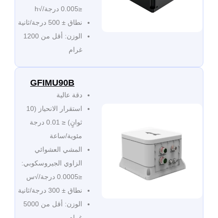
≤0.005 درجة/√h
نطاق ± 500 درجة/ثانية
الوزن: أقل من 1200
غرام
GFIMU90B
دقة عالية
استقرار الانحياز (10
ثوانٍ) ≤ 0.01 درجة
مئوية/ساعة
المشي العشوائي
الزاوي الجيروسكوبي:
≤0.0005 درجة/√س
نطاق ± 300 درجة/ثانية
الوزن: أقل من 5000
غرام