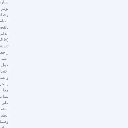
طيار،
توفر
وحدات
القياس
بالقصور
الذاتي
(IMUs)
تغذية
راجعة
مستمرة
حول
الاتجاه
والسرعة
والحركة،
مما
يساعد
على
استقرار
الطيران
وضمان
الملاحة