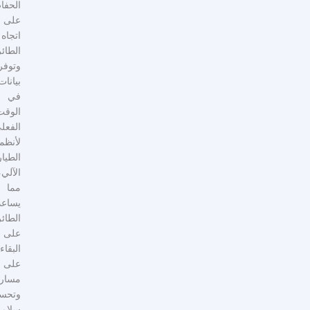
الحفاظ
على
اتجاه
الطائرة
وتوفر
بيانات
في
الوقت
الفعلي
لأنظمة
الطيار
الآلي،
مما
يساعد
الطائرات
على
البقاء
على
مسارها
وتحسين
سلامة