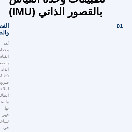
ور الذاتي (IMU)
الفضاء
والطيران
تُعد
وحدات
القياس
بالقصور
الذاتي
(IMUs)
ضرورية
لملاحة
الطائرات
والتحكم
بها.
فهي
تساعد
في