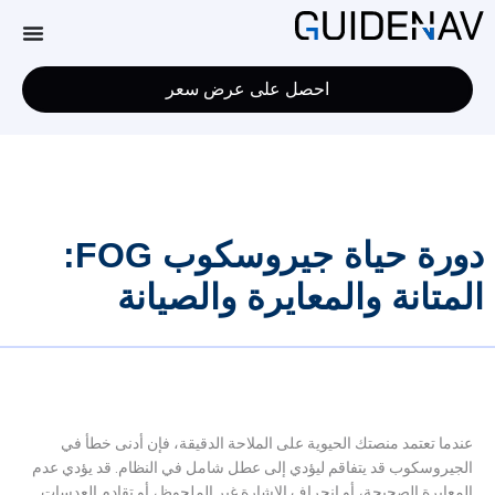
احصل على عرض سعر
دورة حياة جيروسكوب FOG:
المتانة والمعايرة والصيانة
عندما تعتمد منصتك الحيوية على الملاحة الدقيقة، فإن أدنى خطأ في
الجيروسكوب قد يتفاقم ليؤدي إلى عطل شامل في النظام. قد يؤدي عدم
المعايرة الصحيحة، أو انحراف الإشارة غير الملحوظ، أو تقادم العدسات