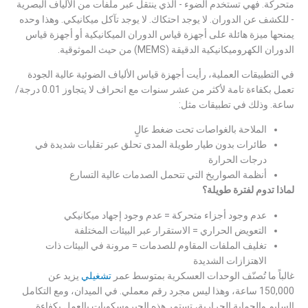
متحركة. فهي تستخدم الضوء - الذي ينتقل عبر ملفات من الألياف البصرية
- للكشف عن الدوران. لا يوجد احتكاك. لا يوجد تآكل ميكانيكي. وهذا وحده
يمنحها ميزة هائلة على أجهزة قياس الدوران الميكانيكية أو أجهزة قياس
الدوران الكهروميكانيكية الدقيقة (MEMS) من حيث الموثوقية.
في التطبيقات العملية، رأيت أجهزة قياس الألياف الضوئية عالية الجودة
تعمل بكفاءة تامة لأكثر من عشر سنوات مع انحراف لا يتجاوز 0.01 درجة/
ساعة. وذلك في تطبيقات مثل:
الملاحة بالغواصات تحت ضغط عالٍ
طائرات بدون طيار طويلة المدى تحلق عبر تقلبات شديدة في
درجات الحرارة
أنظمة الصواريخ التي تتحمل الصدمات عالية التسارع
لماذا تدوم لفترة طويلة؟
عدم وجود أجزاء متحركة = عدم وجود إجهاد ميكانيكي
التعويض الحراري = الاستقرار عبر البيئات المختلفة
تغليف الملفات المقاوم للصدمات = مرونة في البيئات ذات
الاهتزازات الشديدة
غالباً ما تُصنّف الوحدات العسكرية بمتوسط ​​عمر
تشغيلي
يزيد عن
150,000 ساعة، وهذا ليس مجرد رقم معملي. في الميدان، ومع التكامل
السليم والحماية الحرارية، تستمر هذه الجيروسكوبات بالعمل بكفاءة