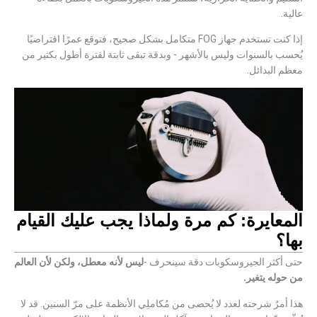
عالية.
إذا كنت تستخدم جهاز FOG متكامل بشكل صحيح، فتوقع عمرًا افتراضيًا
يُحسب بالسنوات وليس بالأشهر - وبدقة تبقى ثابتة لفترة أطول بكثير من
معظم البدائل.
المعايرة: كم مرة ولماذا يجب عليك القيام
بها؟
حتى أكثر الجيروسكوبات دقة سينحرف -
ليس لأنه معطل، ولكن لأن العالم
من حوله يتغير.
هذا أمرٌ شرحته لعدد لا يُحصى من مُكاملِي الأنظمة على مرّ السنين. قد لا