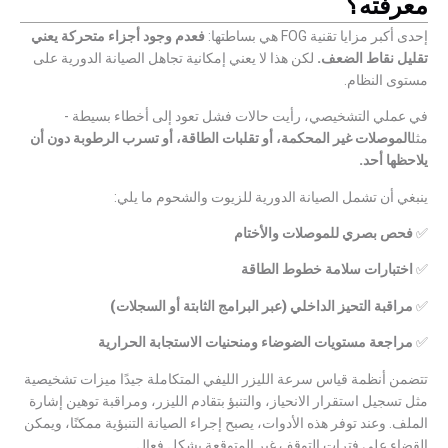
معرفته؟
إحدى أكبر مزايا تقنية FOG هي بساطتها:
فعدم وجود أجزاء متحركة يعني
تقليل نقاط الضعف.
لكن هذا لا يعني إمكانية تجاهل الصيانة الدورية على
مستوى النظام.
في عملي التشخيصي، رأيت حالات فشل تعود إلى أخطاء بسيطة -
مثل
الموصلات غير المحكمة، أو تقلبات الطاقة، أو تسرب الرطوبة دون أن
يلاحظها أحد.
ينبغي أن تشمل الصيانة الدورية للزيوت والشحوم ما يلي:
✅
فحص بصري للموصلات والأختام
✅
اختبارات سلامة خطوط الطاقة
✅
مراقبة التحيز الداخلي (عبر البرامج الثابتة أو السجلات)
✅
مراجعة مستويات الضوضاء ومنحنيات الاستجابة الحرارية
تتضمن أنظمة قياس سرعة الليزر الليفي المتكاملة جيدًا ميزات تشخيصية
مثل تسجيل استقرار الانحياز، والتنبؤ بتقادم الليزر، ومراقبة توهين إشارة
الملف. وعند توفر هذه الأدوات، يصبح إجراء الصيانة التنبؤية ممكنًا، ويمكن
القضاء على فترات التوقف غير المتوقعة بشكل فعال.