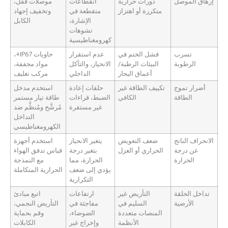
إرهاق الموصل
دورات حرارية
انقطاعات
موصلات قفل،
متكررة أو اهتزاز
متقطعة في
وتخفيف إجهاد
الإشارة،
الكابل
تشوهات
كهرومغناطيسية
تسرب
فشل الختم في
عدم استقرار
حاويات IP67+،
الرطوبة
البيئات الرطبة/
الانحياز، والتآكل
مواد مجففة،
أعماق البحار
الداخلي
مركب تغليف
أضرار تموج
تكييف الطاقة غير
حلقات إعادة
استخدم مدخل
الطاقة
الكافي
الضبط، قراءات
طاقة تيار مستمر
غير مستقرة
مُرشَّح ومُنظَّم ضد
التداخل
الكهرومغناطيسي
الانحراف الناتج
ضعف التعويض
يتغير الانحياز
استخدم أجهزة
عن درجة
الحراري أو العزل
بتغير درجة
قياس تدفق الهواء
الحرارة
الحرارة، مما
مع النمذجة
يؤدي إلى ضعف
الحرارية المتكاملة
التكرارية
تداخل الحلقة
التأريض غير
ارتفاعات
اتبع مبادئ
الأرضية
السليم في
مفاجئة في
التأريض النجمي،
المنصات متعددة
الضوضاء،
وقم بحماية
الأنظمة
وإخراج غير
الكابلات