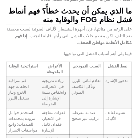
ما الذي يمكن أن يحدث خطأً؟ فهم أنماط
فشل نظام FOG والوقاية منه
على الرغم من متانتها، فإن أجهزة استشعار الألياف الضوئية ليست محصنة
ضد التلف. لكن معظم حالات الفشل التي رأيتها قابلة للتجنب -
إذا فهم
مُكامل الأنظمة مواطن الضعف.
فيما يلي أهم أسباب الفشل التي نواجهها:
نمط الفشل
السبب النموذجي
الأعراض
استراتيجية الوقاية
الملحوظة
تدهور الإشارة
تقادم ثنائي الليزر،
زيادة تدريجية
قم بمراقبة
وتآكل الكاشف
في الانحراف،
اتجاهات جهد
الضوئي
وانخفاض نسبة
الخرج وتيار
الإشارة إلى
تشغيل الليزر
الضوضاء
تشوه لفائف
صدمة مفرطة،
قفزات مفاجئة
استخدم حوامل
الألياف
تركيب غير صحيح
في الانحياز،
مزودة بمخمدات
فقدان كامل
للصدمات؛ واتبع
للإشارة
مواصفات الاهتزاز