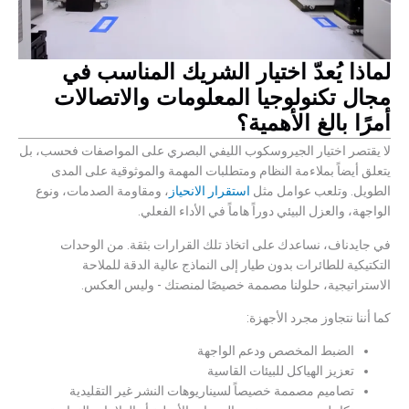
لماذا يُعدّ اختيار الشريك المناسب في
مجال تكنولوجيا المعلومات والاتصالات
أمرًا بالغ الأهمية؟
لا يقتصر اختيار الجيروسكوب الليفي البصري على المواصفات فحسب، بل
يتعلق أيضاً بملاءمة النظام ومتطلبات المهمة والموثوقية على المدى
الطويل. وتلعب عوامل مثل
استقرار الانحياز
، ومقاومة الصدمات، ونوع
الواجهة، والعزل البيئي دوراً هاماً في الأداء الفعلي.
في جايدناف، نساعدك على اتخاذ تلك القرارات بثقة. من الوحدات
التكتيكية للطائرات بدون طيار إلى النماذج عالية الدقة للملاحة
الاستراتيجية، حلولنا مصممة خصيصًا لمنصتك - وليس العكس.
كما أننا نتجاوز مجرد الأجهزة:
الضبط المخصص ودعم الواجهة
تعزيز الهياكل للبيئات القاسية
تصاميم مصممة خصيصاً لسيناريوهات النشر غير التقليدية