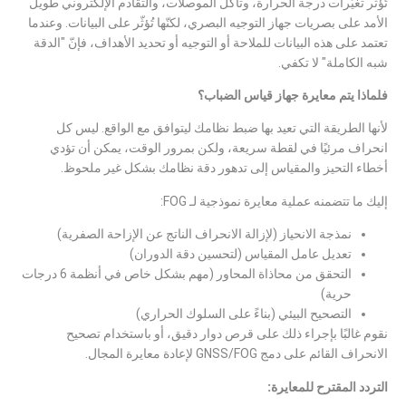
تُؤثّر تغيّرات درجة الحرارة، وتآكل الموصلات، والتقادم الإلكتروني طويل
الأمد على بصريات جهاز التوجيه البصري، لكنّها تُؤثّر على البيانات. وعندما
تعتمد على هذه البيانات للملاحة أو التوجيه أو تحديد الأهداف، فإنّ "الدقة
شبه الكاملة" لا تكفي.
فلماذا يتم معايرة جهاز قياس الضباب؟
لأنها الطريقة التي تعيد بها ضبط نظامك ليتوافق مع الواقع. ليس كل
انحراف مرئيًا في لقطة سريعة، ولكن بمرور الوقت، يمكن أن تؤدي
أخطاء التحيز والمقياس إلى تدهور دقة نظامك بشكل غير ملحوظ.
إليك ما تتضمنه عملية معايرة نموذجية لـ FOG:
نمذجة الانحياز (لإزالة الانحراف الناتج عن الإزاحة الصفرية)
تعديل عامل المقياس (لتحسين دقة الدوران)
التحقق من محاذاة المحاور (مهم بشكل خاص في أنظمة 6 درجات
حرية)
التصحيح البيئي (بناءً على السلوك الحراري)
نقوم غالبًا بإجراء ذلك على قرص دوار دقيق، أو باستخدام تصحيح
الانحراف القائم على دمج GNSS/FOG لإعادة معايرة المجال.
التردد المقترح للمعايرة: