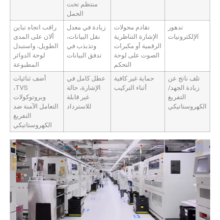
منتظم تحت
الحمل
تدهور
تقادم محولات
زيادة في معدل
راقب اتجاه تباين
الإلكترونيات
الإشارة التناظرية
نقل البيانات،
ألان على المدى
الرقمية أو مكبرات
وتذبذب في
الطويل، واستبدل
الصوت على لوحة
تدفق البيانات
لوحة الدوائر
التحكم
المطبوعة
تلف ناتج عن
حماية غير كافية
عطل كامل في
أضف ثنائيات
زيادة الجهد/
أثناء التركيب
الإشارة، حالة
TVS،
التفريغ
غير قابلة
وبروتوكولات
الكهروستاتيكي
للاسترداد
التعامل الآمنة ضد
التفريغ
الكهروستاتيكي