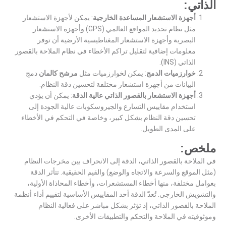
الذاتي:
أجهزة الاستشعار المساعدة الخارجية
: يمكن لأجهزة الاستشعار
مثل نظام تحديد المواقع العالمي (GPS) وأجهزة الاستشعار
البصرية وأجهزة الاستشعار المغناطيسية الأرضية أن توفر
معلومات إضافية لتقليل تراكم الأخطاء في نظام الملاحة بالقصور
الذاتي (INS).
خوارزميات الدمج
: يمكن لخوارزميات مثل
مرشح كالمان
دمج
البيانات من أجهزة استشعار مختلفة لتحسين دقة النظام.
أجهزة الاستشعار بالقصور الذاتي عالية الدقة
: يمكن أن يؤدي
استخدام مقاييس التسارع والجيروسكوبات عالية الجودة إلى
تحسين دقة النظام بشكل كبير، وخاصة في التحكم في الأخطاء
على المدى الطويل.
ملخص:
في الملاحة بالقصور الذاتي،
الدقة
إلى الانحراف بين مخرجات النظام
(مثل الموقع والسرعة والاتجاه والوضع) والقيم الحقيقية. تتأثر الدقة
بعوامل مختلفة، منها أخطاء المستشعرات، وأخطاء المحاذاة الأولية،
والتشويش الخارجي. تُعدّ الدقة أحد المقاييس الأساسية لتقييم أداء أنظمة
الملاحة بالقصور الذاتي، إذ تؤثر بشكل مباشر على فعالية النظام
وموثوقيته في الملاحة والتحكم والتطبيقات الأخرى.