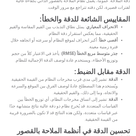
دقة الملاحة. عمومًا، يعمل نظام الملاحة بالقصور الذاتي بكفاءة عالية
لفترات قصيرة، لكن دقته تتراجع مع مرور الوقت.
المقاييس الشائعة للدقة والخطأ:
الانحراف المعياري
: يمثل نطاق التذبذب بين القيم المقاسة والقيم
الحقيقية، مما يعكس استقرار دقة النظام.
أقصى خطأ
: أكبر انحراف لموقع النظام أو سرعته أو اتجاهه خلال
فترة زمنية معينة.
جذر متوسط ​​مربع الخطأ (RMSE)
: يأخذ في الاعتبار كلاً من حجم
وتوزيع الأخطاء، ويستخدم عادة لوصف الدقة الإجمالية للنظام.
الدقة مقابل الضبط:
الدقة
: تشير إلى مدى قرب مخرجات النظام من القيمة الحقيقية.
ويُستخدم هذا المصطلح عادةً لوصف الفرق بين الموقع والسرعة
والاتجاه، وما إلى ذلك، والقيم الحقيقية.
الدقة
: تشير إلى اتساق مخرجات النظام، أي توزيع الخطأ بين
القياسات المتعددة. قد يُخرج نظام ذو دقة عالية نتائج متشابهة جدًا
عبر قياسات متعددة، ولكن هذه النتائج قد لا تكون بالضرورة قريبة
من القيمة الحقيقية.
تحسين الدقة في أنظمة الملاحة بالقصور